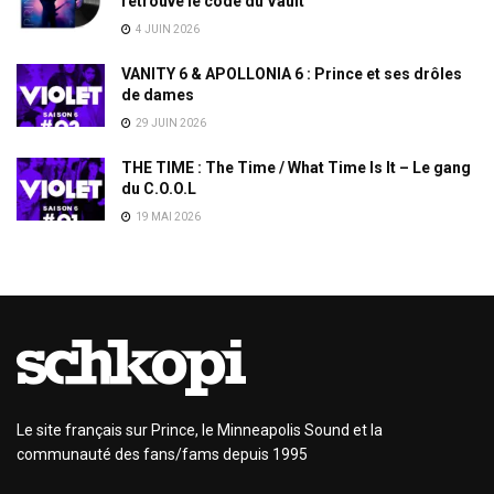
retrouvé le code du Vault
4 JUIN 2026
VANITY 6 & APOLLONIA 6 : Prince et ses drôles
de dames
29 JUIN 2026
THE TIME : The Time / What Time Is It – Le gang
du C.O.O.L
19 MAI 2026
Le site français sur Prince, le Minneapolis Sound et la
communauté des fans/fams depuis 1995