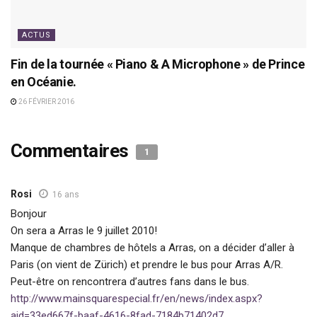
ACTUS
Fin de la tournée « Piano & A Microphone » de Prince
en Océanie.
26 FÉVRIER 2016
Commentaires
1
Rosi
16 ans
Bonjour
On sera a Arras le 9 juillet 2010!
Manque de chambres de hôtels a Arras, on a décider d’aller à
Paris (on vient de Zürich) et prendre le bus pour Arras A/R.
Peut-être on rencontrera d’autres fans dans le bus.
http://www.mainsquarespecial.fr/en/news/index.aspx?
aid=33ed667f-baaf-4616-8fad-7184b71402d7