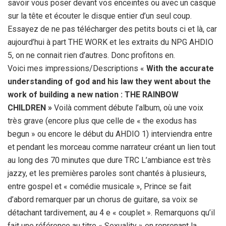
savoir vous poser devant vos enceintes ou avec un casque
sur la tête et écouter le disque entier d’un seul coup.
Essayez de ne pas télécharger des petits bouts ci et là, car
aujourd’hui à part THE WORK et les extraits du NPG AHDIO
5, on ne connait rien d’autres. Donc profitons en.
Voici mes impressions/Descriptions «
With the accurate
understanding of god and his law they went about the
work of building a new nation : THE RAINBOW
CHILDREN »
Voilà comment débute l’album, où une voix
très grave (encore plus que celle de « the exodus has
begun » ou encore le début du AHDIO 1) interviendra entre
et pendant les morceau comme narrateur créant un lien tout
au long des 70 minutes que dure TRC L’ambiance est très
jazzy, et les premières paroles sont chantés à plusieurs,
entre gospel et « comédie musicale », Prince se fait
d’abord remarquer par un chorus de guitare, sa voix se
détachant tardivement, au 4 e « couplet ». Remarquons qu’il
fait une référence au titre « Sexuality » en reprenant la