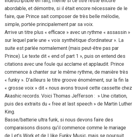
indescriptible en fait), même si ce titre reste encore
abordable, et démontre, si il était encore nécessaire de le
faire, que Prince sait composer de très belle mélodie,
simple, portée principalement par sa voix.
Arrive un titre plus « efficace » avec un rythme « assassin »
sur lequel parle une « voix synthétique d’ordinateur ». La
suite est parlée normalement (mais peut-être pas par
Prince). Le texte dit « end of part 1 », puis on entend des
citations avec une foule qui acclame et applaudit. Prince
commence à chanter sur le même rythme, de manière très
« funky ». D’ailleurs le titre groove énomément, sur la fin la
« grosse voix » dit « nous avons trouvé cette cassette chez
Akashic records. Voici Thomas Jefferson : » Une citation,
puis des extraits du « free at last speech » de Martin Luther
King.
Basse/batterie ultra funk, si nous devons faire des
comparaisons disons qu’il commence comme le mariage
de Let’s Work et de I like Funky Music, mais se poursuit