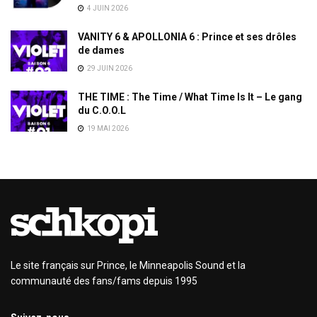
4 JUIN 2026
VANITY 6 & APOLLONIA 6 : Prince et ses drôles
de dames
29 JUIN 2026
THE TIME : The Time / What Time Is It – Le gang
du C.O.O.L
19 MAI 2026
Le site français sur Prince, le Minneapolis Sound et la
communauté des fans/fams depuis 1995