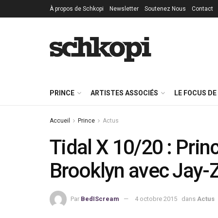
À propos de Schkopi
Newsletter
Soutenez Nous
Contact
PRINCE
ARTISTES ASSOCIÉS
LE FOCUS DE
Accueil
Prince
Actus
Tidal X 10/20 : Prin
Brooklyn avec Jay-
Par
BedIScream
4 octobre 2015
dans
Actus