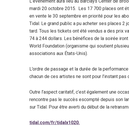
L’événement aura lieu au Barclays Center de Broo
mardi 20 octobre 2015. Les 17 700 places ont é
en vente le 30 septembre en priorité pour les ab
Tidal. Le grand public a pu acheter ses places 2 j
tard. Tous les tickets ont été vendus a des prix va
74 à 244 dollars. Les bénéfices de la soirée iron
World Foundation (organisme qui soutient plusieu
associations aux États-Unis).
L’ordre de passage et la durée de la performance
chacun de ces artistes ne sont pour l’instant pas 
Outre l’aspect caritatif, c’est également une occ
rencontre pas le succès escompté depuis son lanc
sur Tidal. Pour être averti du début de la retransmis
tidal.com/fr/tidalx1020.