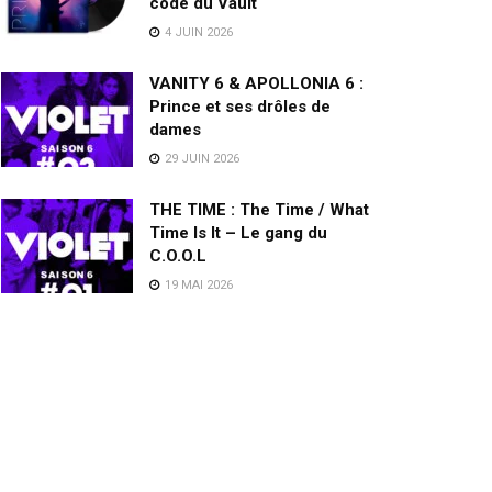
code du Vault
4 JUIN 2026
VANITY 6 & APOLLONIA 6 :
Prince et ses drôles de
dames
29 JUIN 2026
THE TIME : The Time / What
Time Is It – Le gang du
C.O.O.L
19 MAI 2026