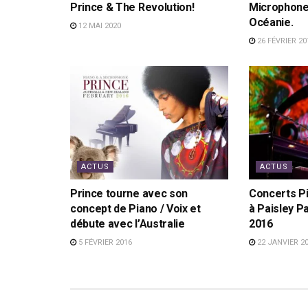
Prince & The Revolution!
Microphone 
Océanie.
12 MAI 2020
26 FÉVRIER 20
ACTUS
ACTUS
Prince tourne avec son
Concerts Pi
concept de Piano / Voix et
à Paisley Pa
débute avec l’Australie
2016
5 FÉVRIER 2016
22 JANVIER 2