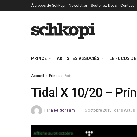
À propos de Schkopi
Newsletter
Soutenez Nous
Contact
PRINCE
ARTISTES ASSOCIÉS
LE FOCUS DE
Accueil
Prince
Actus
Tidal X 10/20 – Princ
Par
BedIScream
6 octobre 2015
dans
Actus