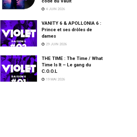
code du Vault
4 JUIN 2026
VANITY 6 & APOLLONIA 6 :
Prince et ses drôles de
dames
29 JUIN 2026
THE TIME : The Time / What
Time Is It – Le gang du
C.O.O.L
19 MAI 2026