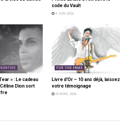
code du Vault
4 JUIN 2026
 SORTIES
FOR THE FAMS
Tear » : Le cadeau
Livre d’Or – 10 ans déjà, laissez
 Céline Dion sort
votre témoignage
ffre
20 AVRIL 2026