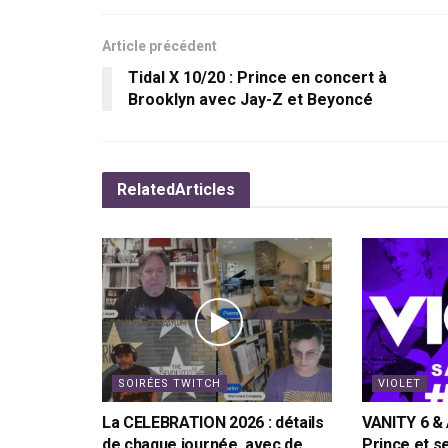
Article précédent
Tidal X 10/20 : Prince en concert à
Brooklyn avec Jay-Z et Beyoncé
Related
Articles
SOIRÉES TWITCH
VIOLET
La CELEBRATION 2026 : détails
VANITY 6 &
de chaque journée, avec de
Prince et s