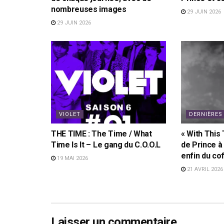
nombreuses images
29 JUIN 2026
29 JUIN 2026
VIOLET
DERNIÈRES
THE TIME : The Time / What
« With This 
Time Is It – Le gang du C.O.O.L
de Prince à
enfin du co
19 MAI 2026
21 AVRIL 2026
Laisser un commentaire