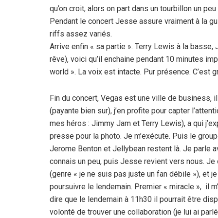
qu’on croit, alors on part dans un tourbillon un peu 
Pendant le concert Jesse assure vraiment à la guit
riffs assez variés.
Arrive enfin « sa partie ». Terry Lewis à la basse, 
rêve), voici qu’il enchaine pendant 10 minutes im
world ». La voix est intacte. Pur présence. C’est g
Fin du concert, Vegas est une ville de business, 
(payante bien sur), j’en profite pour capter l’atte
mes héros : Jimmy Jam et Terry Lewis), a qui j’exp
presse pour la photo. Je m’exécute. Puis le grou
Jerome Benton et Jellybean restent là. Je parle a
connais un peu, puis Jesse revient vers nous. Je 
(genre « je ne suis pas juste un fan débile »), et j
poursuivre le lendemain. Premier « miracle », il 
dire que le lendemain à 11h30 il pourrait être dis
volonté de trouver une collaboration (je lui ai par