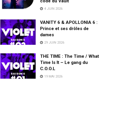
code du Vault
4 JUIN 2026
VANITY 6 & APOLLONIA 6 :
Prince et ses drôles de
dames
29 JUIN 2026
THE TIME : The Time / What
Time Is It – Le gang du
C.O.O.L
19 MAI 2026