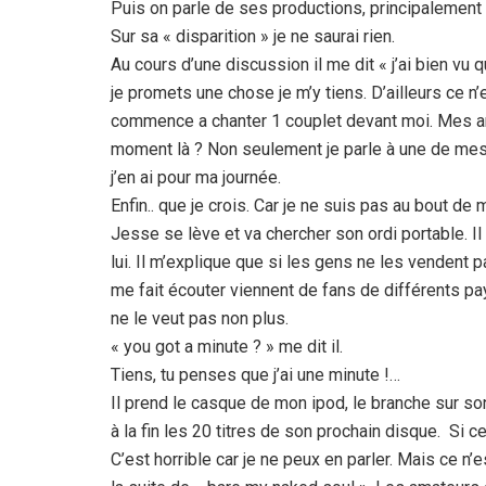
Puis on parle de ses productions, principalement K
Sur sa « disparition » je ne saurai rien.
Au cours d’une discussion il me dit « j’ai bien vu
je promets une chose je m’y tiens. D’ailleurs ce n’e
commence a chanter 1 couplet devant moi. Mes ami
moment là ? Non seulement je parle à une de mes i
j’en ai pour ma journée.
Enfin.. que je crois. Car je ne suis pas au bout de
Jesse se lève et va chercher son ordi portable. Il
lui. Il m’explique que si les gens ne les vendent p
me fait écouter viennent de fans de différents pays
ne le veut pas non plus.
« you got a minute ? » me dit il.
Tiens, tu penses que j’ai une minute !…
Il prend le casque de mon ipod, le branche sur so
à la fin les 20 titres de son prochain disque. Si ce 
C’est horrible car je ne peux en parler. Mais ce n