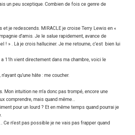
ais un peu sceptique. Combien de fois ce genre de
s et je redescends. MIRACLE je croise Terry Lewis en «
mpagnie d’amis. Je le salue rapidement, avance de
 » . Là je crois halluciner. Je me retourne, c’est bien lui
elé a 11h vient directement dans ma chambre, voici le
, n’ayant qu’une hâte : me coucher.
. Mon intuition ne m’a donc pas trompé, encore une
e peux comprendre, mais quand même…
vraiment pour un lourd ? Et en même temps quand pourrai je
.
t… Ce n’est pas possible je ne vais pas frapper quand