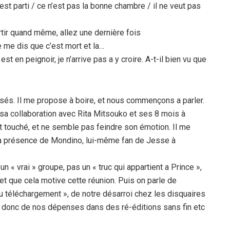
est parti / ce n’est pas la bonne chambre / il ne veut pas
tir quand même, allez une dernière fois
je me dis que c’est mort et la…
st en peignoir, je n’arrive pas a y croire. A-t-il bien vu que
sés. Il me propose à boire, et nous commençons a parler.
e sa collaboration avec Rita Mitsouko et ses 8 mois à
est touché, et ne semble pas feindre son émotion. Il me
 la présence de Mondino, lui-même fan de Jesse à
« vrai » groupe, pas un « truc qui appartient a Prince »,
, et que cela motive cette réunion. Puis on parle de
u téléchargement », de notre désarroi chez les disquaires
t donc de nos dépenses dans des ré-éditions sans fin etc