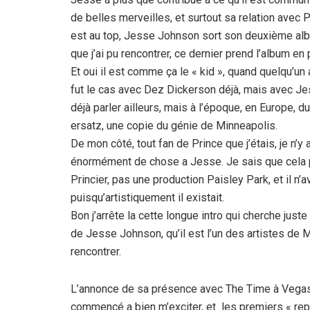
de belles merveilles, et surtout sa relation avec
est au top, Jesse Johnson sort son deuxième alb
que j’ai pu rencontrer, ce dernier prend l’album en
Et oui il est comme ça le « kid », quand quelqu’un
fut le cas avec Dez Dickerson déjà, mais avec Jes
déjà parler ailleurs, mais à l’époque, en Europe,
ersatz, une copie du génie de Minneapolis.
De mon côté, tout fan de Prince que j’étais, je n’
énormément de chose a Jesse. Je sais que cela pe
Princier, pas une production Paisley Park, et il n’a
puisqu’artistiquement il existait.
Bon j’arrête la cette longue intro qui cherche just
de Jesse Johnson, qu’il est l’un des artistes de Mi
rencontrer.
L’annonce de sa présence avec The Time à Vega
commencé a bien m’exciter, et les premiers « rep