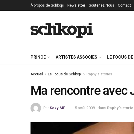
À propos de Schkopi
Newsletter
Soutenez Nous
Contact
PRINCE
ARTISTES ASSOCIÉS
LE FOCUS DE
Accueil
Le Focus de Schkopi
Raphy's stories
Ma rencontre avec 
Par
Sexy MF
5 août 2008
dans
Raphy's storie