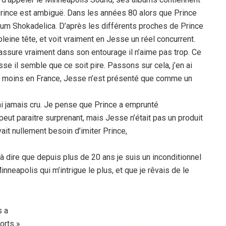
 Prince est ambiguë. Dans les années 80 alors que Prince
um Shokadelica. D’après les différents proches de Prince
 pleine tête, et voit vraiment en Jesse un réel concurrent.
 assure vraiment dans son entourage il n’aime pas trop. Ce
se il semble que ce soit pire. Passons sur cela, j’en ai
 du moins en France, Jesse n’est présenté que comme un
y ai jamais cru. Je pense que Prince a emprunté
ut paraitre surprenant, mais Jesse n’était pas un produit
vait nullement besoin d’imiter Prince,
e à dire que depuis plus de 20 ans je suis un inconditionnel
nneapolis qui m’intrigue le plus, et que je rêvais de le
s a
orts »