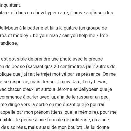
inquiétant.
are, et dans un show hyper carré, il arrive a glisser des
Jellybean à la batterie et lui a la guitare (un groupe de
pros et medley « be your man / can you help me / free
randiose.
il est possible de prendre une photo avec le groupe
ntion de Jesse (sachant qu’a 20 centimètres j’ai 2 autres de
lique que j’ai fait le trajet motivé par sa présence. On me
pe se disperse, mais Jesse, Jimmy Jam, Terry Lewis,
vec chacun d’eux, et surtout Jérome et Jellybean que je
commence à parler avec lui, afin de le rassurer un peu
e me dirige vers la sortie en me disant que je pourrai
m’appelle par mon prénom (tiens, quelle mémoire), pour me
ponible. Je pense à une formule de politesse, ou a une
lé des soirées, mais aussi de mon boulot). Je lui donne